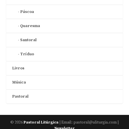
Páscoa
Quaresma
Santoral
Tríduo
Livros
Música
Pastoral
© 2026
| Email: pastoral@aliturgia.com |
Pastoral Litúrgica
Newsletter