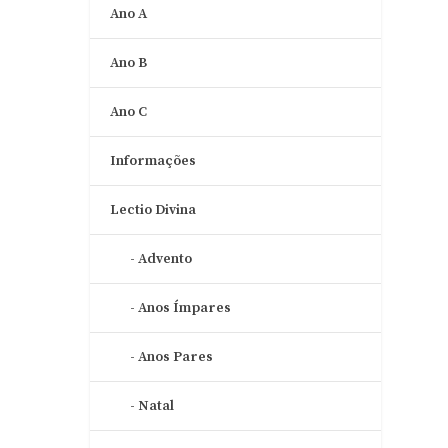
Ano A
Ano B
Ano C
Informações
Lectio Divina
Advento
Anos Ímpares
Anos Pares
Natal