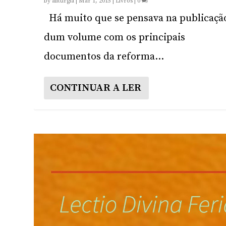
by
aliturgia
|
Mar 1, 2015
|
Livros
|
0
Há muito que se pensava na publicaçã
dum volume com os principais
documentos da reforma...
CONTINUAR A LER