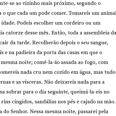
nte-se ao vizinho mais próximo, segundo o
a o que cada um pode comer. Tomareis um anima
 idade. Podeis escolher um cordeiro ou um
dia catorze desse mês. Então, toda a assembleia d
cair da tarde. Recolherão depois o seu sangue,
s e na padieira da porta das casas em que o
 mesma noite; comê-la-ão assada ao fogo, com
comereis nada cru nem cozido em água, mas tudo
rnas e as vísceras. Não deixareis nada para a
a sobrar para o dia seguinte, queimá-la-eis no
rins cingidos, sandálias nos pés e cajado na mão.
oa do Senhor. Nessa mesma noite, passarei pela