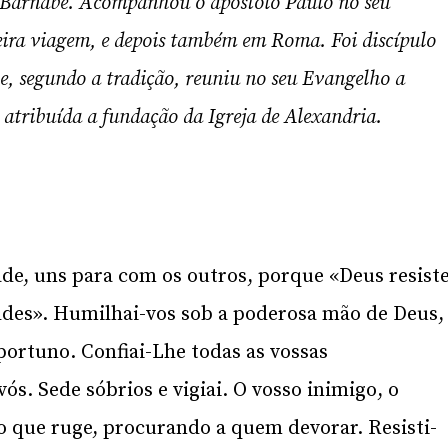
e Barnabé. Acompanhou o apóstolo Paulo no seu
eira viagem, e depois também em Roma. Foi discípulo
, e, segundo a tradição, reuniu no seu Evangelho a
 atribuída a fundação da Igreja de Alexandria.
de, uns para com os outros, porque «Deus resist
ildes». Humilhai-vos sob a poderosa mão de Deus,
portuno. Confiai-Lhe todas as vossas
ós. Sede sóbrios e vigiai. O vosso inimigo, o
ão que ruge, procurando a quem devorar. Resisti-