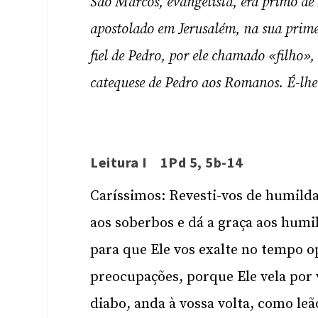
São Marcos, evangelista, era primo d
apostolado em Jerusalém, na sua prim
fiel de Pedro, por ele chamado «filho»
catequese de Pedro aos Romanos. É-lhe
Leitura I 1Pd 5, 5b-14
Caríssimos: Revesti-vos de humilda
aos soberbos e dá a graça aos hum
para que Ele vos exalte no tempo o
preocupações, porque Ele vela por v
diabo, anda à vossa volta, como le