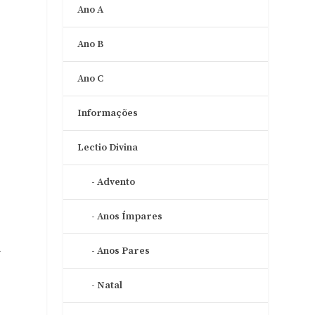
Ano A
.
Ano B
Ano C
Informações
Lectio Divina
Advento
Anos Ímpares
a
Anos Pares
Natal