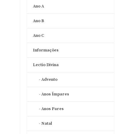
Ano A
Ano B
Ano C
Informações
Lectio Divina
Advento
Anos Ímpares
Anos Pares
Natal