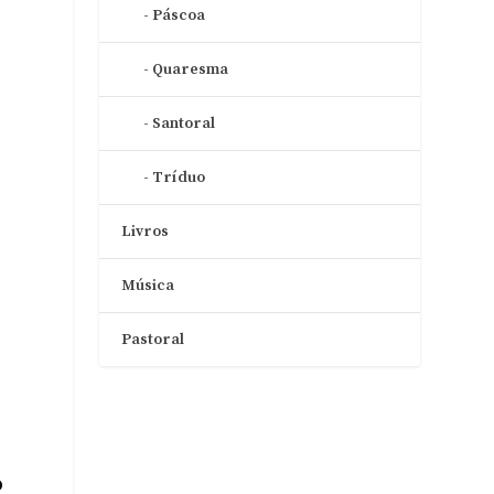
Páscoa
Quaresma
Santoral
Tríduo
Livros
e
Música
Pastoral
o