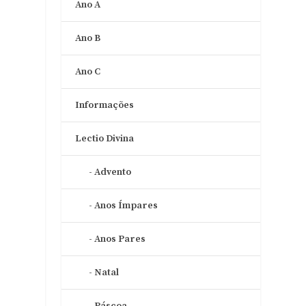
Ano A
Ano B
Ano C
Informações
Lectio Divina
Advento
Anos Ímpares
Anos Pares
Natal
o
Páscoa