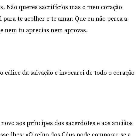
. Não queres sacrifícios mas o meu coração
 para te acolher e te amar. Que eu não perca a
ue nem tu aprecias nem aprovas.
o cálice da salvação e invocarei de todo o coração
 novo aos príncipes dos sacerdotes e aos anciãos
isse-lhes: «O reino dos Céus pode comparar-se a