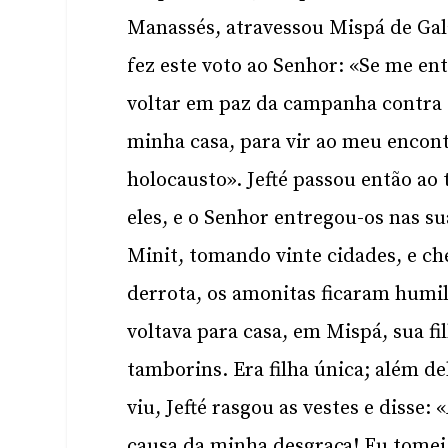
Manassés, atravessou Mispá de Gala
fez este voto ao Senhor: «Se me e
voltar em paz da campanha contra e
minha casa, para vir ao meu encont
holocausto». Jefté passou então ao
eles, e o Senhor entregou-os nas s
Minit, tomando vinte cidades, e c
derrota, os amonitas ficaram humil
voltava para casa, em Mispá, sua f
tamborins. Era filha única; além del
viu, Jefté rasgou as vestes e disse:
causa da minha desgraça! Eu tome