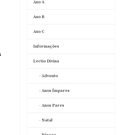
Ano A
Ano B
Ano C
Informações
s
Lectio Divina
Advento
Anos Ímpares
Anos Pares
Natal
Páscoa