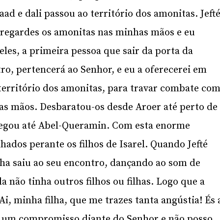
ad e dali passou ao território dos amonitas. Jeft
ntregardes os amonitas nas minhas mãos e eu
les, a primeira pessoa que sair da porta da
ro, pertencerá ao Senhor, e eu a oferecerei em
 território dos amonitas, para travar combate co
uas mãos. Desbaratou-os desde Aroer até perto de
hegou até Abel-Queramin. Com esta enorme
hados perante os filhos de Isarel. Quando Jefté
ilha saiu ao seu encontro, dançando ao som de
a não tinha outros filhos ou filhas. Logo que a
 «Ai, minha filha, que me trazes tanta angústia! És 
i um compromisso diante do Senhor e não posso