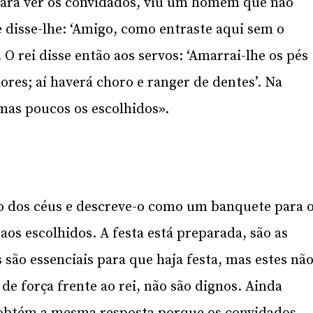
para ver os convidados, viu um homem que não
e disse-lhe: ‘Amigo, como entraste aqui sem o
. O rei disse então aos servos: ‘Amarrai-lhe os pés
iores; aí haverá choro e ranger de dentes’. Na
mas poucos os escolhidos».
no dos céus e descreve-o como um banquete para 
aos escolhidos. A festa está preparada, são as
s são essenciais para que haja festa, mas estes nã
 força frente ao rei, não são dignos. Ainda