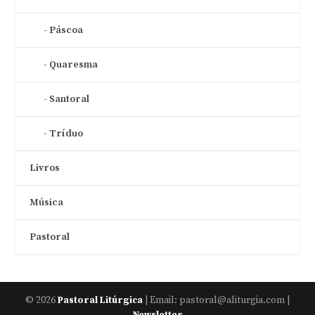
Páscoa
Quaresma
Santoral
Tríduo
Livros
Música
Pastoral
© 2026
| Email: pastoral@aliturgia.com |
Pastoral Litúrgica
Newsletter