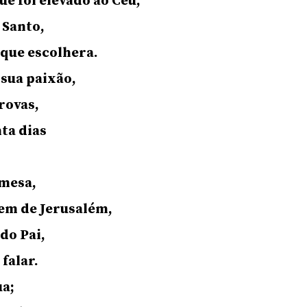
ue foi elevado ao Céu,
 Santo,
 que escolhera.
 sua paixão,
rovas,
ta dias
 mesa,
em de Jerusalém,
do Pai,
 falar.
ua;