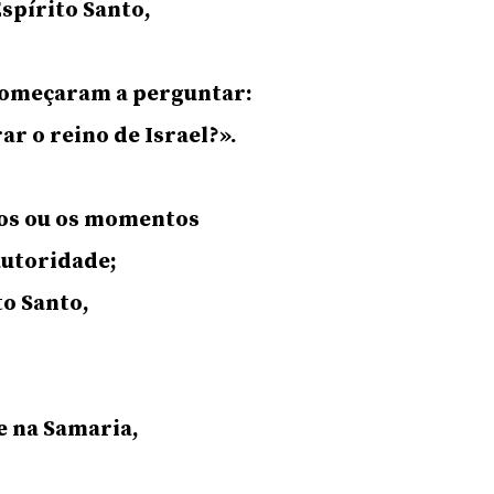
Espírito Santo,
começaram a perguntar:
ar o reino de Israel?».
os ou os momentos
autoridade;
to Santo,
e na Samaria,