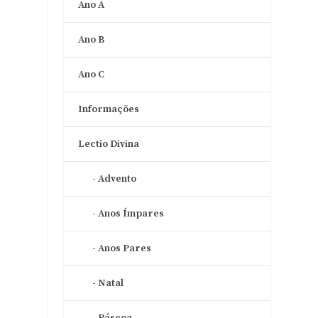
Ano A
Ano B
Ano C
Informações
Lectio Divina
Advento
Anos Ímpares
Anos Pares
s
Natal
Páscoa