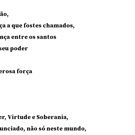
ção,
a a que fostes chamados,
ança entre os santos
 seu poder
erosa força
r, Virtude e Soberania,
unciado, não só neste mundo,