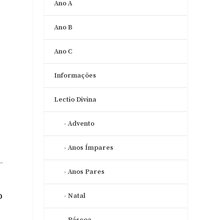
Ano A
Ano B
Ano C
Informações
Lectio Divina
Advento
Anos Ímpares
Anos Pares
o
Natal
Páscoa