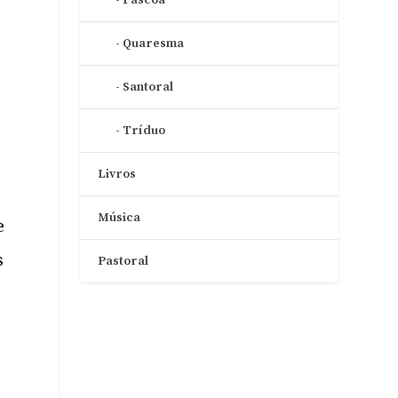
Quaresma
Santoral
Tríduo
Livros
Música
e
s
Pastoral