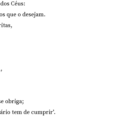
 dos Céus:
 os que o desejam.
itas,
,
se obriga;
ário tem de cumprir’.