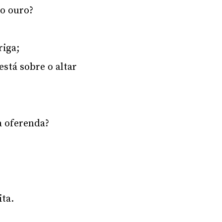
 o ouro?
riga;
stá sobre o altar
 a oferenda?
ita.