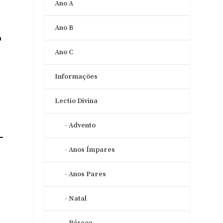
Ano A
Ano B
o
Ano C
Informações
Lectio Divina
Advento
Anos Ímpares
Anos Pares
Natal
Páscoa