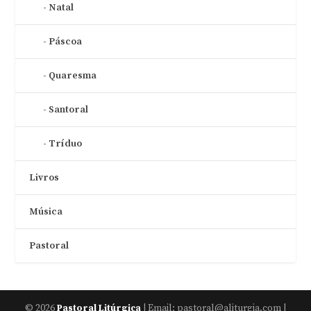
Natal
Páscoa
Quaresma
Santoral
Tríduo
Livros
Música
Pastoral
© 2026
| Email: pastoral@aliturgia.com |
Pastoral Litúrgica