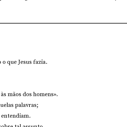
o que Jesus fazia.
e às mãos dos homens».
elas palavras;
s entendiam.
obre tal assunto.