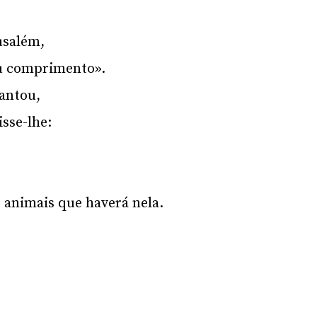
usalém,
seu comprimento».
iantou,
isse-lhe:
 animais que haverá nela.