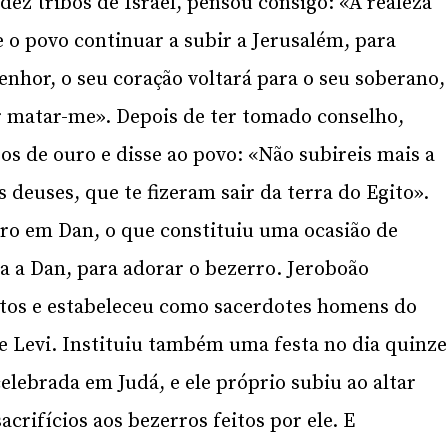
dez tribos de Israel, pensou consigo: «A realeza
e o povo continuar a subir a Jerusalém, para
enhor, o seu coração voltará para o seu soberano,
r matar-me». Depois de ter tomado conselho,
s de ouro e disse ao povo: «Não subireis mais a
s deuses, que te fizeram sair da terra do Egito».
ro em Dan, o que constituiu uma ocasião de
ia a Dan, para adorar o bezerro. Jeroboão
altos e estabeleceu como sacerdotes homens do
 Levi. Instituiu também uma festa no dia quinze
elebrada em Judá, e ele próprio subiu ao altar
acrifícios aos bezerros feitos por ele. E