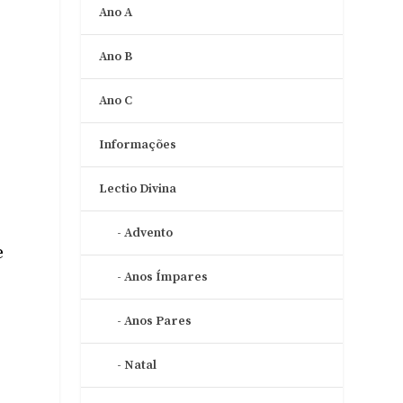
Ano A
Ano B
Ano C
Informações
Lectio Divina
Advento
e
Anos Ímpares
Anos Pares
Natal