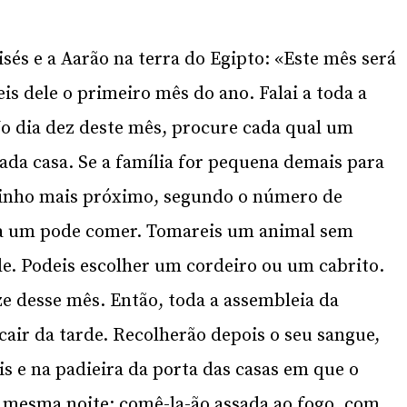
sés e a Aarão na terra do Egipto: «Este mês será
eis dele o primeiro mês do ano. Falai a toda a
No dia dez deste mês, procure cada qual um
cada casa. Se a família for pequena demais para
zinho mais próximo, segundo o número de
da um pode comer. Tomareis um animal sem
e. Podeis escolher um cordeiro ou um cabrito.
ze desse mês. Então, toda a assembleia da
cair da tarde. Recolherão depois o seu sangue,
s e na padieira da porta das casas em que o
 mesma noite; comê-la-ão assada ao fogo, com