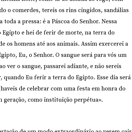
o o comerdes, tereis os rins cingidos, sandálias
a toda a pressa: é a Páscoa do Senhor. Nessa
 Egipto e hei de ferir de morte, na terra do
de os homens até aos animais. Assim exercerei a
Egipto, Eu, o Senhor. O sangue será para vós um
ao ver o sangue, passarei adiante, e não sereis
, quando Eu ferir a terra do Egipto. Esse dia será
haveis de celebrar com uma festa em honra do
em geração, como instituição perpétua».
bertação de um modo extraordinário ao verem cair