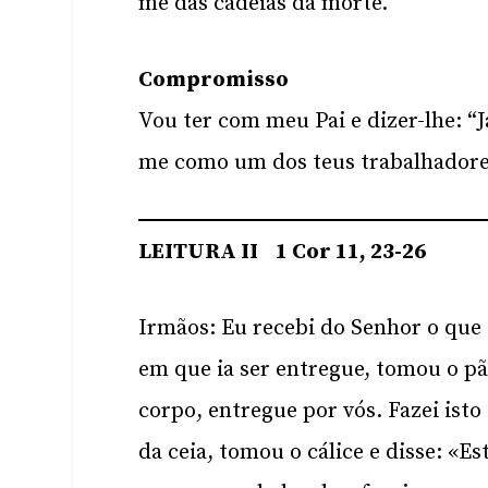
me das cadeias da morte.
Compromisso
Vou ter com meu Pai e dizer-lhe: “J
me como um dos teus trabalhadore
LEITURA II 1 Cor 11, 23-26
Irmãos: Eu recebi do Senhor o que 
em que ia ser entregue, tomou o pão
corpo, entregue por vós. Fazei i
da ceia, tomou o cálice e disse: «Es