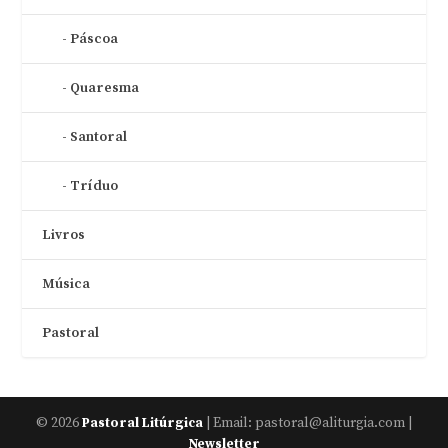
Páscoa
Quaresma
Santoral
Tríduo
Livros
Música
Pastoral
© 2026
| Email: pastoral@aliturgia.com |
Pastoral Litúrgica
Newsletter