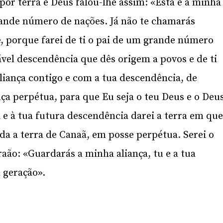
por terra e Deus falou-lhe assim: «Esta é a minha
rande número de nações. Já não te chamarás
, porque farei de ti o pai de um grande número
ável descendência que dês origem a povos e de ti
aliança contigo e com a tua descendência, de
ça perpétua, para que Eu seja o teu Deus e o Deu
 e à tua futura descendência darei a terra em qu
da a terra de Canaã, em posse perpétua. Serei o
aão: «Guardarás a minha aliança, tu e a tua
 geração».