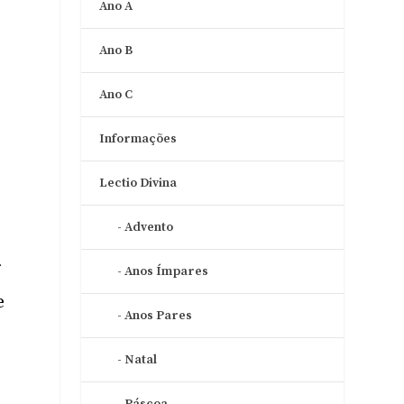
Ano A
Ano B
Ano C
Informações
Lectio Divina
Advento
r
Anos Ímpares
e
Anos Pares
Natal
Páscoa