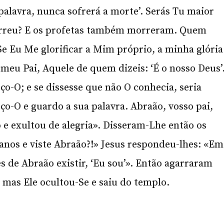
palavra, nunca sofrerá a morte’. Serás Tu maior
orreu? E os profetas também morreram. Quem
Se Eu Me glorificar a Mim próprio, a minha glória
 meu Pai, Aquele de quem dizeis: ‘É o nosso Deus’
o-O; e se dissesse que não O conhecia, seria
o-O e guardo a sua palavra. Abraão, vosso pai,
o e exultou de alegria». Disseram-Lhe então os
anos e viste Abraão?!» Jesus respondeu-lhes: «Em
s de Abraão existir, ‘Eu sou’». Então agarraram
mas Ele ocultou-Se e saiu do templo.