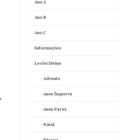
Ano A
Ano B
Ano C
Informações
Lectio Divina
a
Advento
Anos Ímpares
,
Anos Pares
Natal
Páscoa