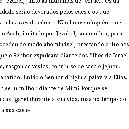
o Jezabel, junto às muralhas de Jezrael’. Os da
idade serão devorados pelos cães e os que
pelas aves do céu». – Não houve ninguém que
o Acab, incitado por Jezabel, sua mulher, para
Procedeu de modo abominável, prestando culto ao
ue o Senhor expulsara diante dos filhos de Israel
, rasgou as vestes, cobriu-se de saco e jejuou.
batido. Então o Senhor dirigiu a palavra a Elias,
cab se humilhou diante de Mim? Porque se
 castigarei durante a sua vida, mas no tempo do
e a sua casa».