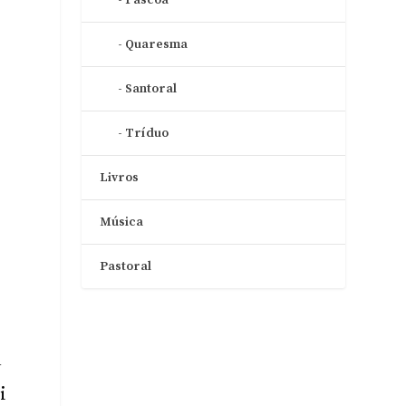
Quaresma
Santoral
Tríduo
Livros
Música
Pastoral
u
i