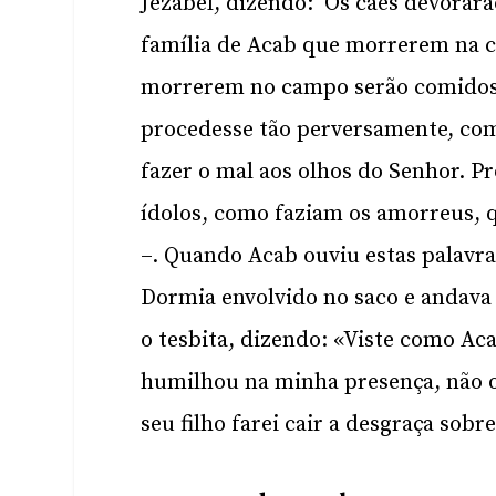
Jezabel, dizendo: ‘Os cães devorarã
família de Acab que morrerem na c
morrerem no campo serão comidos 
procedesse tão perversamente, com
fazer o mal aos olhos do Senhor. 
ídolos, como faziam os amorreus, q
–. Quando Acab ouviu estas palavras
Dormia envolvido no saco e andava a
o tesbita, dizendo: «Viste como A
humilhou na minha presença, não o
seu filho farei cair a desgraça sobr