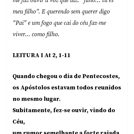
me faz ouvir a voz que diz: “filho… tu és
meu filho”. E querendo sem querer digo
“Pai” e um fogo que cai do céu faz-me
viver… como filho.
LEITURA I At 2, 1-11
Quando chegou o dia de Pentecostes,
os Apóstolos estavam todos reunidos
no mesmo lugar.
Subitamente, fez-se ouvir, vindo do
Céu,
um rumor semelhante a forte rajada