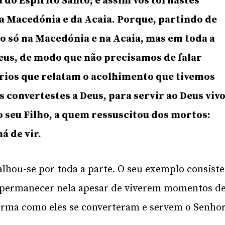
 do Espírito Santo; e assim vos tornastes
a Macedónia e da Acaia. Porque, partindo de
ão só na Macedónia e na Acaia, mas em toda a
Deus, de modo que não precisamos de falar
óprios que relatam o acolhimento que tivemos
s convertestes a Deus, para servir ao Deus viv
o seu Filho, a quem ressuscitou dos mortos:
á de vir.
lhou-se por toda a parte. O seu exemplo consiste
e permanecer nela apesar de viverem momentos d
forma como eles se converteram e servem o Senhor