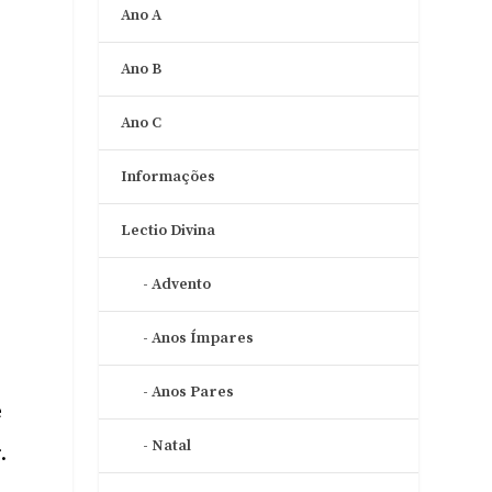
Ano A
Ano B
Ano C
Informações
o
Lectio Divina
Advento
Anos Ímpares
Anos Pares
e
Natal
.