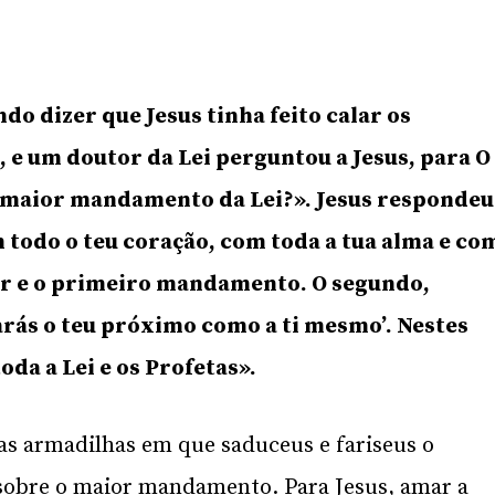
do dizer que Jesus tinha feito calar os
 e um doutor da Lei perguntou a Jesus, para O
 maior mandamento da Lei?». Jesus respondeu
 todo o teu coração, com toda a tua alma e co
aior e o primeiro mandamento. O segundo,
arás o teu próximo como a ti mesmo’. Nestes
a a Lei e os Profetas».
das armadilhas em que saduceus e fariseus o
sobre o maior mandamento. Para Jesus, amar a