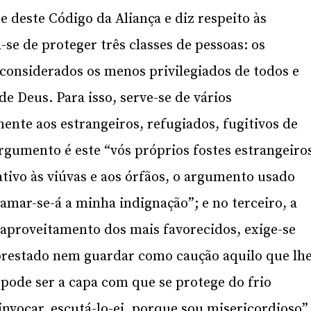
te deste Código da Aliança e diz respeito às
-se de proteger três classes de pessoas: os
, considerados os menos privilegiados de todos e
de Deus. Para isso, serve-se de vários
ente aos estrangeiros, refugiados, fugitivos de
argumento é este “vós próprios fostes estrangeiro
ativo às viúvas e aos órfãos, o argumento usado
lamar-se-á a minha indignação”; e no terceiro, a
 aproveitamento dos mais favorecidos, exige-se
prestado nem guardar como caução aquilo que lh
 pode ser a capa com que se protege do frio
invocar, escutá-lo-ei, porque sou misericordioso”