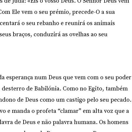
es de Judá: «Eis o vosso Deus. O Senhor Deus vem
Com Ele vem o seu prémio, precede-O a sua
entará o seu rebanho e reunirá os animais
seus braços, conduzirá as ovelhas ao seu
o da esperança num Deus que vem com o seu poder
o desterro de Babilónia. Como no Egito, também
ndono de Deus como um castigo pelo seu pecado.
vo e manda o profeta “clamar” em alta voz que a
palavra de Deus e não palavra humana. Os homens