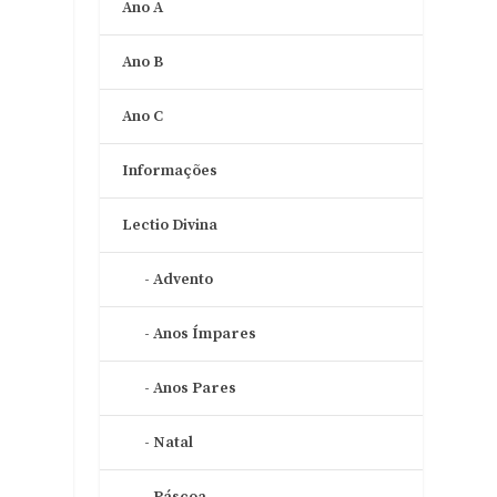
Ano A
Ano B
Ano C
o
Informações
Lectio Divina
Advento
Anos Ímpares
Anos Pares
Natal
Páscoa