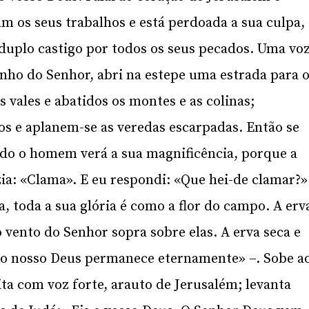
am os seus trabalhos e está perdoada a sua culpa,
uplo castigo por todos os seus pecados. Uma vo
nho do Senhor, abri na estepe uma estrada para 
 vales e abatidos os montes e as colinas;
os e aplanem-se as veredas escarpadas. Então se
odo o homem verá a sua magnificência, porque a
ia: «Clama». E eu respondi: «Que hei-de clamar?»
, toda a sua glória é como a flor do campo. A erv
 vento do Senhor sopra sobre elas. A erva seca e
do nosso Deus permanece eternamente» –. Sobe a
ita com voz forte, arauto de Jerusalém; levanta