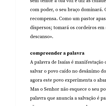
sem temor a tua voz e diz às cidad
com poder, o seu braço dominará. 
recompensa. Como um pastor apasc
dispersos; tomará os cordeiros em 
descanso».
compreender a palavra
A palavra de Isaías é manifestaçã
salvar o povo caído no desânimo d
agora este povo experimenta o aba
Mas o Senhor não esquece o seu po
palavra que anuncia a salvação é 