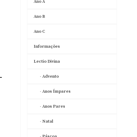
Ano A
Ano B
Ano C
Informações
Lectio Divina
Advento
Anos Ímpares
Anos Pares
Natal
e
Páscoa