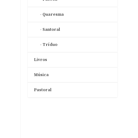
u
Quaresma
m
Santoral
»
Tríduo
Livros
Música
Pastoral