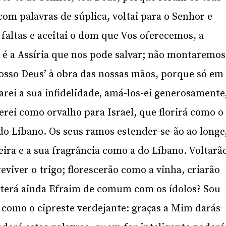
com palavras de súplica, voltai para o Senhor e
 faltas e aceitai o dom que Vos oferecemos, a
é a Assíria que nos pode salvar; não montaremos
sso Deus’ à obra das nossas mãos, porque só em
arei a sua infidelidade, amá-los-ei generosamente
Serei como orvalho para Israel, que florirá como o
 do Líbano. Os seus ramos estender-se-ão ao longe
eira e a sua fragrância como a do Líbano. Voltarã
eviver o trigo; florescerão como a vinha, criarão
terá ainda Efraim de comum com os ídolos? Sou
u como o cipreste verdejante: graças a Mim darás