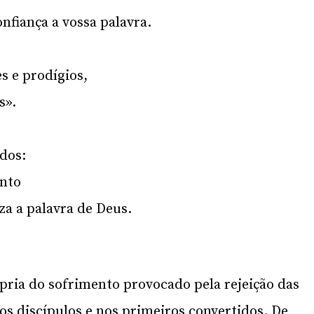
fiança a vossa palavra.
s e prodígios,
s».
dos:
anto
a a palavra de Deus.
pria do sofrimento provocado pela rejeição das
os discípulos e nos primeiros convertidos. De