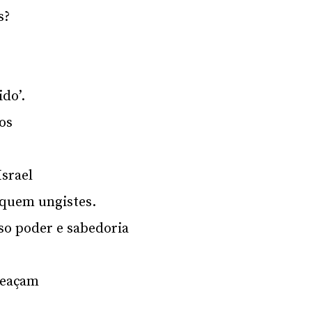
s?
do’.
os
Israel
a quem ungistes.
so poder e sabedoria
meaçam