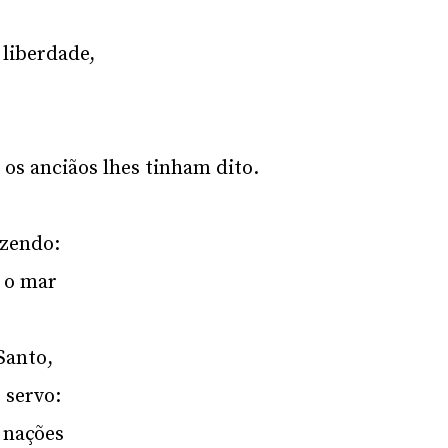
 liberdade,
 os anciãos lhes tinham dito.
izendo:
, o mar
Santo,
 servo:
 nações