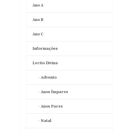
Ano A
Ano B
Ano C
Informações
Lectio Divina
Advento
Anos Ímpares
Anos Pares
Natal