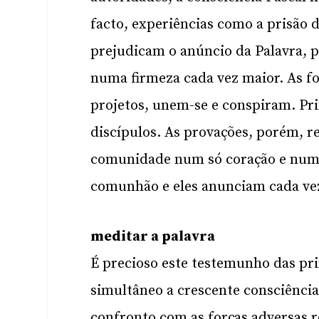
facto, experiências como a prisão 
prejudicam o anúncio da Palavra, p
numa firmeza cada vez maior. As f
projetos, unem-se e conspiram. Pri
discípulos. As provações, porém, r
comunidade num só coração e numa 
comunhão e eles anunciam cada vez
meditar a palavra
É precioso este testemunho das pr
simultâneo a crescente consciência 
confronto com as forças adversas r