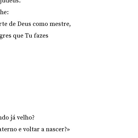
 judeus.
Lhe:
rte de Deus como mestre,
gres que Tu fazes
do já velho?
terno e voltar a nascer?»