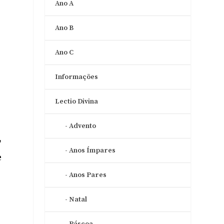
Ano A
Ano B
Ano C
Informações
Lectio Divina
Advento
,
Anos Ímpares
e
Anos Pares
Natal
Páscoa