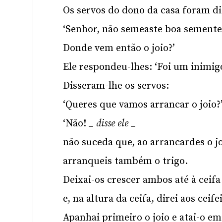
Os servos do dono da casa foram di
‘Senhor, não semeaste boa sement
Donde vem então o joio?’
Ele respondeu-lhes: ‘Foi um inimigo
Disseram-lhe os servos:
‘Queres que vamos arrancar o joio?
‘Não! ­­
_ disse ele _
não suceda que, ao arrancardes o jo
arranqueis também o trigo.
Deixai-os crescer ambos até à ceifa
e, na altura da ceifa, direi aos ceife
Apanhai primeiro o joio e atai-o e