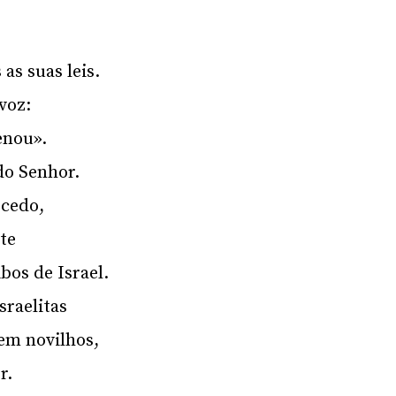
as suas leis.
voz:
enou».
do Senhor.
 cedo,
te
bos de Israel.
sraelitas
em novilhos,
r.