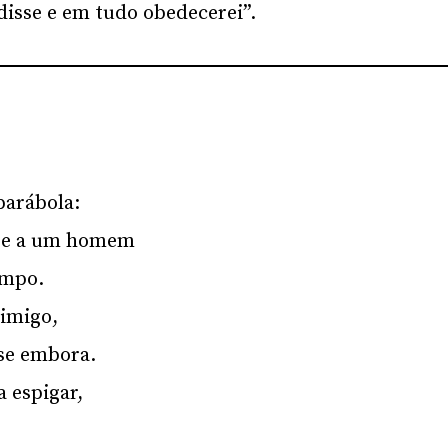
disse e em tudo obedecerei”.
parábola:
-se a um homem
ampo.
imigo,
-se embora.
 espigar,