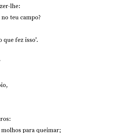
zer-lhe:
e no teu campo?
 que fez isso’.
’
io,
iros:
m molhos para queimar;