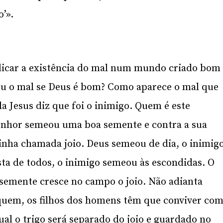
o’».
licar a existência do mal num mundo criado bom
u o mal se Deus é bom? Como aparece o mal que
a Jesus diz que foi o inimigo. Quem é este
 senhor semeou uma boa semente e contra a sua
nha chamada joio. Deus semeou de dia, o inimig
ta de todos, o inimigo semeou às escondidas. O
 semente cresce no campo o joio. Não adianta
 quem, os filhos dos homens têm que conviver co
qual o trigo será separado do joio e guardado no