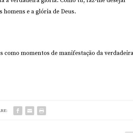
tá a verdadeira glória. Como tu, faz-me desejar
os homens e a glória de Deus.
os como momentos de manifestação da verdadeir
RE: