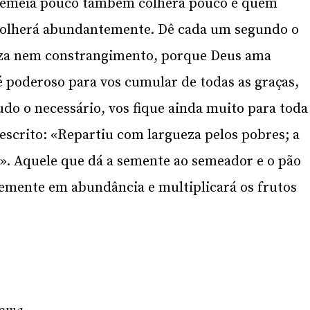
 semeia pouco também colherá pouco e quem
lherá abundantemente. Dê cada um segundo o
teza nem constrangimento, porque Deus ama
é poderoso para vos cumular de todas as graças,
do o necessário, vos fique ainda muito para toda
 escrito: «Repartiu com largueza pelos pobres; a
». Aquele que dá a semente ao semeador e o pão
emente em abundância e multiplicará os frutos