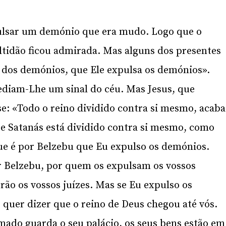
pulsar um demónio que era mudo. Logo que o
ltidão ficou admirada. Mas alguns dos presentes
e dos demónios, que Ele expulsa os demónios».
diam-Lhe um sinal do céu. Mas Jesus, que
e: «Todo o reino dividido contra si mesmo, acaba
 Se Satanás está dividido contra si mesmo, como
 que é por Belzebu que Eu expulso os demónios.
r Belzebu, por quem os expulsam os vossos
rão os vossos juízes. Mas se Eu expulso os
quer dizer que o reino de Deus chegou até vós.
do guarda o seu palácio, os seus bens estão em