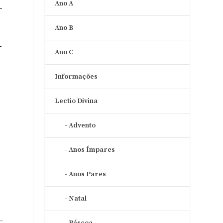
Ano A
-
Ano B
-
Ano C
Informações
Lectio Divina
Advento
Anos Ímpares
Anos Pares
Natal
Páscoa