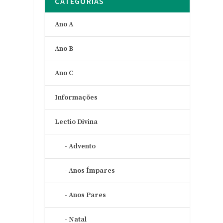
CATEGORIAS
Ano A
Ano B
Ano C
Informações
Lectio Divina
Advento
Anos Ímpares
Anos Pares
Natal