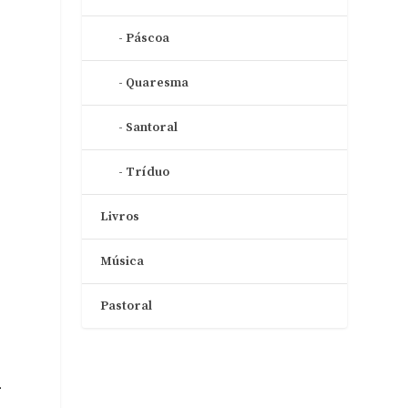
Páscoa
Quaresma
Santoral
m
Tríduo
Livros
Música
Pastoral
r