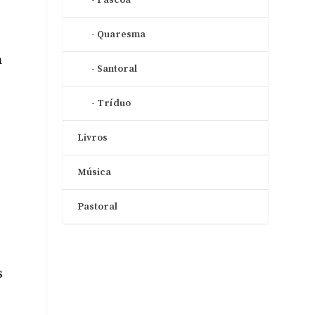
Quaresma
a
Santoral
Tríduo
Livros
Música
Pastoral
s