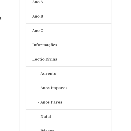
Ano A
,
Ano B
a
Ano C
Informações
Lectio Divina
Advento
Anos Ímpares
Anos Pares
Natal
Páscoa