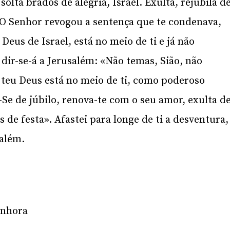
solta brados de alegria, Israel. Exulta, rejubila d
. O Senhor revogou a sentença que te condenava,
Deus de Israel, está no meio de ti e já não
ir-se-á a Jerusalém: «Não temas, Sião, não
 teu Deus está no meio de ti, como poderoso
e-Se de júbilo, renova-te com o seu amor, exulta d
 de festa». Afastei para longe de ti a desventura,
salém.
enhora