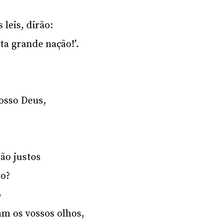
 leis, dirão:
ta grande nação!’.
i
osso Deus,
ão justos
to?
o
am os vossos olhos,