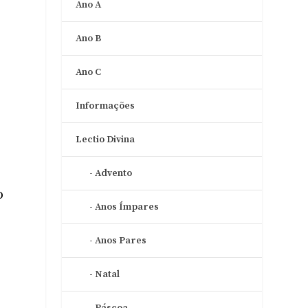
Ano A
Ano B
Ano C
Informações
Lectio Divina
Advento
o
Anos Ímpares
Anos Pares
Natal
o
Páscoa