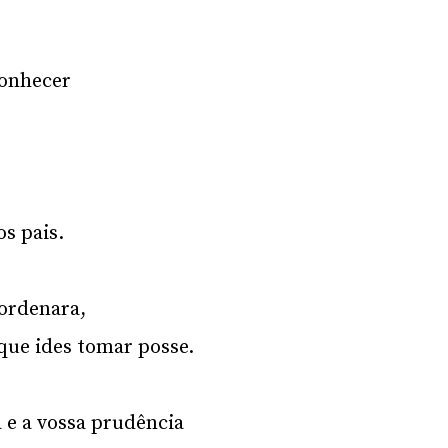
conhecer
os pais.
ordenara,
 que ides tomar posse.
a e a vossa prudência