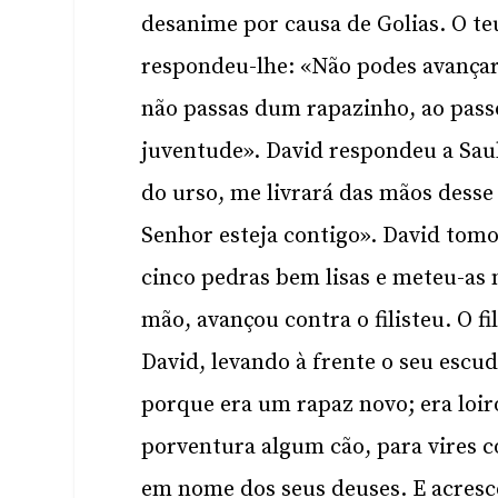
desanime por causa de Golias. O teu
respondeu-lhe: «Não podes avançar 
não passas dum rapazinho, ao pass
juventude». David respondeu a Saul
do urso, me livrará das mãos desse f
Senhor esteja contigo». David tomo
cinco pedras bem lisas e meteu-as 
mão, avançou contra o filisteu. O f
David, levando à frente o seu escu
porque era um rapaz novo; era loiro
porventura algum cão, para vires 
em nome dos seus deuses. E acresc