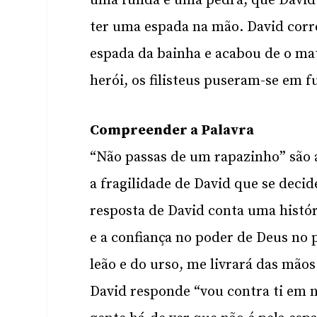
uma funda e uma pedra, que David t
ter uma espada na mão. David correu
espada da bainha e acabou de o mat
herói, os filisteus puseram-se em f
Compreender a Palavra
“Não passas de um rapazinho” são as
a fragilidade de David que se decide
resposta de David conta uma histór
e a confiança no poder de Deus no 
leão e do urso, me livrará das mãos 
David responde “vou contra ti em 