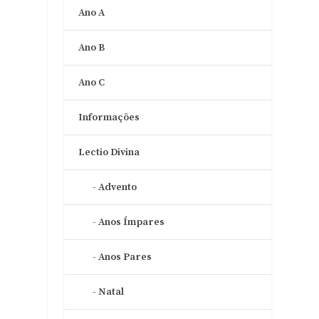
Ano A
Ano B
Ano C
Informações
Lectio Divina
Advento
Anos Ímpares
Anos Pares
Natal