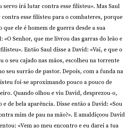
 servo irá lutar contra esse filisteu». Mas Saul
contra esse filisteu para o combateres, porque
o que ele é homem de guerra desde a sua
: «O Senhor, que me livrou das garras do leão e
ilisteu». Então Saul disse a David: «Vai, e que o
u o seu cajado nas mãos, escolheu na torrente
no seu surrão de pastor. Depois, com a funda na
ilisteu foi-se aproximando pouco a pouco de
deiro. Quando olhou e viu David, desprezou-o,
 e de bela aparência. Disse então a David: «Sou
contra mim de pau na mão?». E amaldiçoou David
entou: «Vem ao meu encontro e eu darei a tua