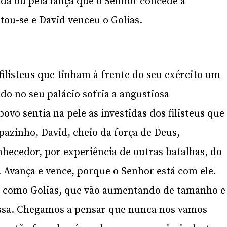
ada ou pela lança que o Senhor concede a
tou-se e David venceu o Golias.
filisteus que tinham à frente do seu exército um
ado no seu palácio sofria a angustiosa
ovo sentia na pele as investidas dos filisteus que
pazinho, David, cheio da força de Deus,
hecedor, por experiência de outras batalhas, do
 Avança e vence, porque o Senhor está com ele.
s como Golias, que vão aumentando de tamanho e
ssa. Chegamos a pensar que nunca nos vamos