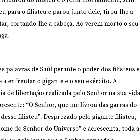
riunfou do filisteu e o feriu mortalmente, sem
 para o filisteu e parou junto dele, tirou-lhe a
ar, cortando-lhe a cabeça. Ao verem morto o seu
uga.
 palavras de Saúl perante o poder dos filisteus e
 a enfrentar o gigante e o seu exército. A
ia de libertação realizada pelo Senhor na sua vid
presente: “O Senhor, que me livrou das garras do
desse filisteu”. Desprezado pelo gigante filisteu,
nome do Senhor do Universo” e acrescenta, toda a