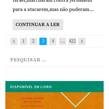
Israel,marcharam contra Jerusalém
para a atacarem,mas não puderam...
CONTINUAR A LER
1
2
3
4
…
422
DISPONÍVEL EM LIVRO