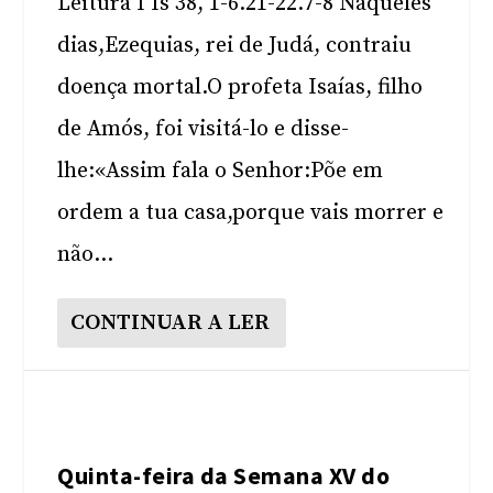
Leitura I Is 38, 1-6.21-22.7-8 Naqueles
dias,Ezequias, rei de Judá, contraiu
doença mortal.O profeta Isaías, filho
de Amós, foi visitá-lo e disse-
lhe:«Assim fala o Senhor:Põe em
ordem a tua casa,porque vais morrer e
não...
CONTINUAR A LER
Quinta-feira da Semana XV do