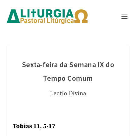
Sexta-feira da Semana IX do
Tempo Comum
Lectio Divina
Tobias 11, 5-17