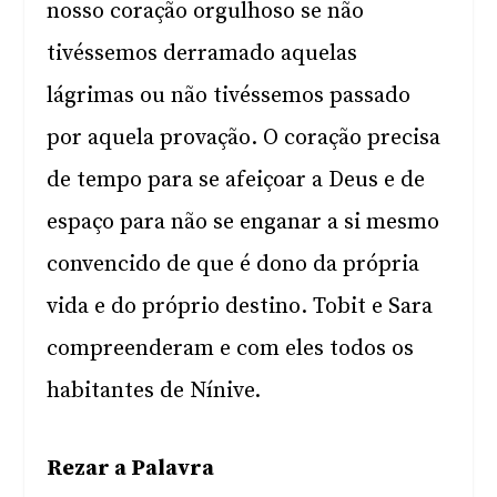
nosso coração orgulhoso se não
tivéssemos derramado aquelas
lágrimas ou não tivéssemos passado
por aquela provação. O coração precisa
de tempo para se afeiçoar a Deus e de
espaço para não se enganar a si mesmo
convencido de que é dono da própria
vida e do próprio destino. Tobit e Sara
compreenderam e com eles todos os
habitantes de Nínive.
Rezar a Palavra