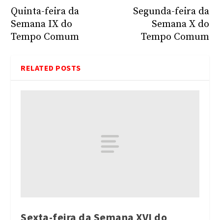
Quinta-feira da
Segunda-feira da
Semana IX do
Semana X do
Tempo Comum
Tempo Comum
RELATED POSTS
Sexta-feira da Semana XVI do