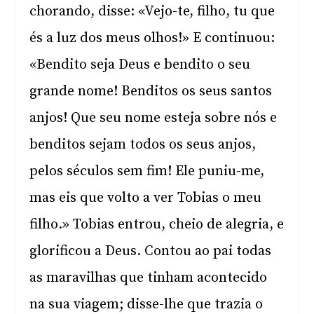
chorando, disse: «Vejo-te, filho, tu que
és a luz dos meus olhos!» E continuou:
«Bendito seja Deus e bendito o seu
grande nome! Benditos os seus santos
anjos! Que seu nome esteja sobre nós e
benditos sejam todos os seus anjos,
pelos séculos sem fim! Ele puniu-me,
mas eis que volto a ver Tobias o meu
filho.» Tobias entrou, cheio de alegria, e
glorificou a Deus. Contou ao pai todas
as maravilhas que tinham acontecido
na sua viagem; disse-lhe que trazia o