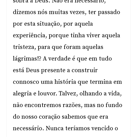
sobra a Deus. Não era necessário,
dizemos nós muitas vezes, ter passado
por esta situação, por aquela
experiência, porque tinha viver aquela
tristeza, para que foram aquelas
lágrimas!? A verdade é que em tudo
está Deus presente a construir
connosco uma história que termina em
alegria e louvor. Talvez, olhando a vida,
não encontremos razões, mas no fundo
do nosso coração sabemos que era
necessário. Nunca teríamos vencido o