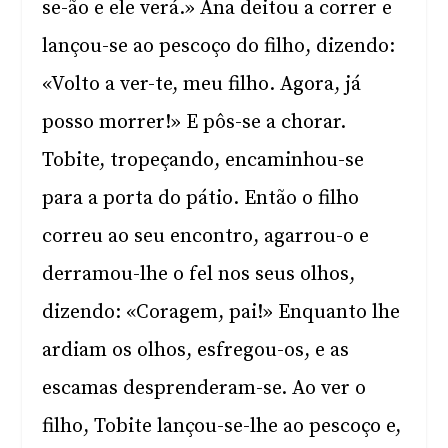
se-ão e ele verá.» Ana deitou a correr e
lançou-se ao pescoço do filho, dizendo:
«Volto a ver-te, meu filho. Agora, já
posso morrer!» E pôs-se a chorar.
Tobite, tropeçando, encaminhou-se
para a porta do pátio. Então o filho
correu ao seu encontro, agarrou-o e
derramou-lhe o fel nos seus olhos,
dizendo: «Coragem, pai!» Enquanto lhe
ardiam os olhos, esfregou-os, e as
escamas desprenderam-se. Ao ver o
filho, Tobite lançou-se-lhe ao pescoço e,