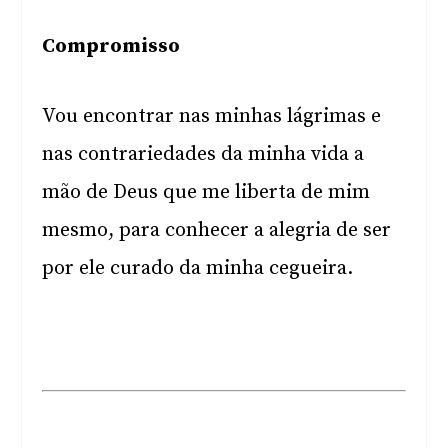
Compromisso
Vou encontrar nas minhas lágrimas e
nas contrariedades da minha vida a
mão de Deus que me liberta de mim
mesmo, para conhecer a alegria de ser
por ele curado da minha cegueira.