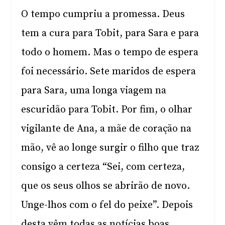
O tempo cumpriu a promessa. Deus
tem a cura para Tobit, para Sara e para
todo o homem. Mas o tempo de espera
foi necessário. Sete maridos de espera
para Sara, uma longa viagem na
escuridão para Tobit. Por fim, o olhar
vigilante de Ana, a mãe de coração na
mão, vê ao longe surgir o filho que traz
consigo a certeza “Sei, com certeza,
que os seus olhos se abrirão de novo.
Unge-lhos com o fel do peixe”. Depois
desta vêm todas as notícias boas.