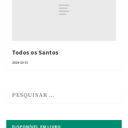
Todos os Santos
2024-10-31
DISPONÍVEL EM LIVRO