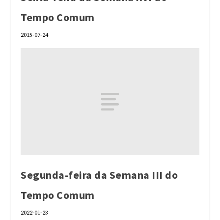
Tempo Comum
2015-07-24
Segunda-feira da Semana III do
Tempo Comum
2022-01-23