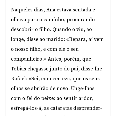
Naqueles dias, Ana estava sentada e
olhava para o caminho, procurando
descobrir o filho. Quando o viu, ao
longe, disse ao marido: «Repara, aí vem
o nosso filho, e com ele o seu
companheiro.» Antes, porém, que
Tobias chegasse junto do pai, disse-lhe
Rafael: «Sei, com certeza, que os seus
olhos se abrirão de novo. Unge-lhos
com o fel do peixe: ao sentir ardor,
esfregá-los-á, as cataratas desprender-