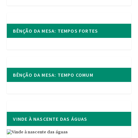
BÊNÇÃO DA MESA: TEMPOS FORTES
BÊNÇÃO DA MESA: TEMPO COMUM
VINDE À NASCENTE DAS ÁGUAS