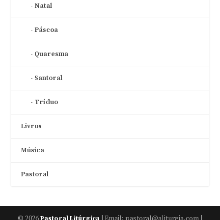
Natal
Páscoa
Quaresma
Santoral
Tríduo
Livros
Música
Pastoral
© 2026
| Email: pastoral@aliturgia.com |
Pastoral Litúrgica