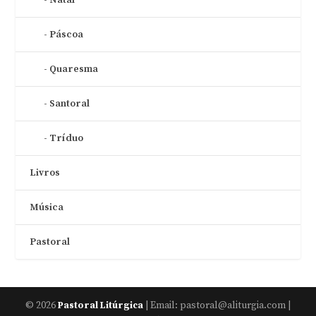
Páscoa
Quaresma
Santoral
Tríduo
Livros
Música
Pastoral
© 2026
| Email: pastoral@aliturgia.com |
Pastoral Litúrgica