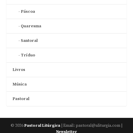
Páscoa
Quaresma
Santoral
Tríduo
Livros
Música
Pastoral
© 2026
| Email: pastoral@aliturgia.com |
Pastoral Litúrgica
Newsletter