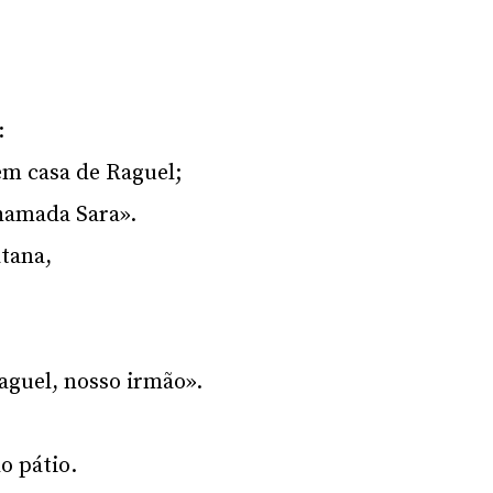
:
em casa de Raguel;
chamada Sara».
tana,
aguel, nosso irmão».
o pátio.