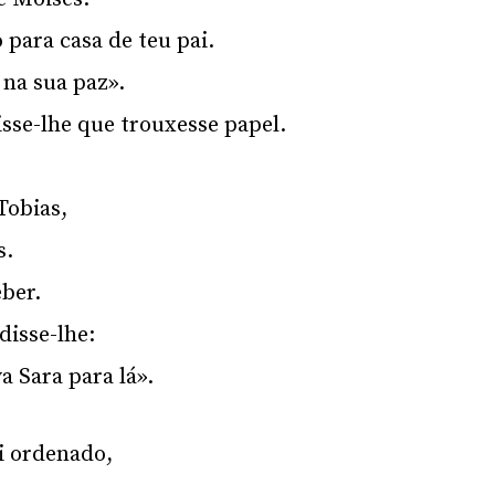
 para casa de teu pai.
na sua paz».
sse-lhe que trouxesse papel.
Tobias,
s.
ber.
isse-lhe:
a Sara para lá».
i ordenado,