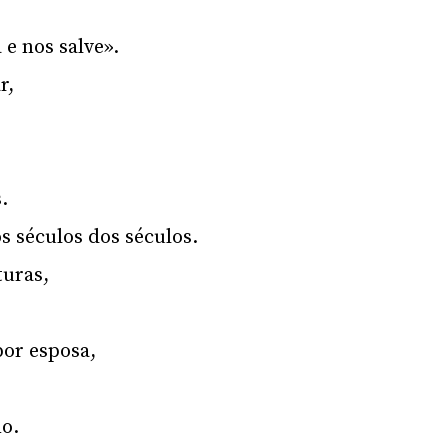
 e nos salve».
r,
.
s séculos dos séculos.
turas,
por esposa,
o.