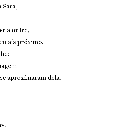
 Sara,
er a outro,
e mais próximo.
lho:
nhagem
 se aproximaram dela.
o».