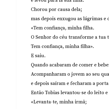
e levou para lá sua filha.
Chorou por causa dela;
mas depois enxugou as lágrimas e d
«Tem confiança, minha filha.
O Senhor do céu transforme a tua t
Tem confiança, minha filha».
E saiu.
Quando acabaram de comer e beber
Acompanharam o jovem ao seu qua
e depois saíram e fecharam a porta
Então Tobias levantou-se do leito e 
«Levanta-te, minha irmã;