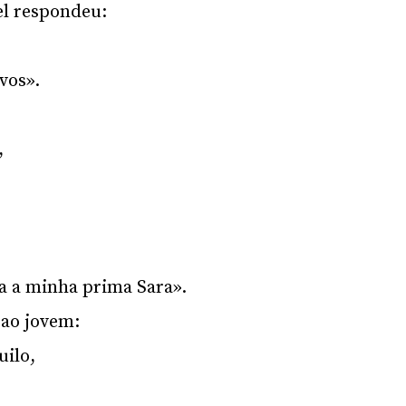
el respondeu:
vos».
,
a a minha prima Sara».
 ao jovem:
uilo,