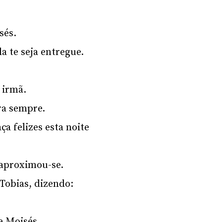
sés.
a te seja entregue.
 irmã.
ara sempre.
ça felizes esta noite
 aproximou-se.
Tobias, dizendo:
de Moisés.