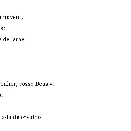
ma nuvem.
s:
 de Israel.
enhor, vosso Deus’».
s,
mada de orvalho