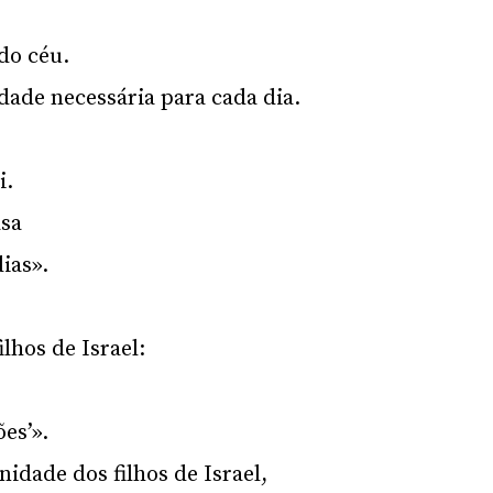
do céu.
dade necessária para cada dia.
i.
asa
ias».
lhos de Israel:
es’».
idade dos filhos de Israel,