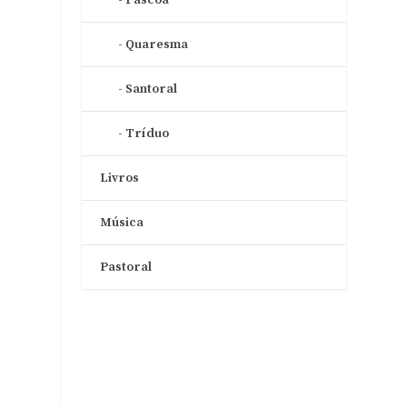
Quaresma
Santoral
o
Tríduo
o
Livros
Música
Pastoral