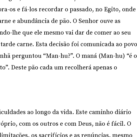
ra-os e fá-los recordar o passado, no Egito, onde
rne e abundância de pão. O Senhor ouve as
do-lhe que ele mesmo vai dar de comer ao seu
tarde carne. Esta decisão foi comunicada ao pov
anhã perguntou “Man-hu?”. O maná (Man-hu) “é 
to”. Deste pão cada um recolherá apenas o
culdades ao longo da vida. Este caminho diário
óprio, com os outros e com Deus, não é fácil. O
limitações, os sacrifícios e as renúncias, mesmo