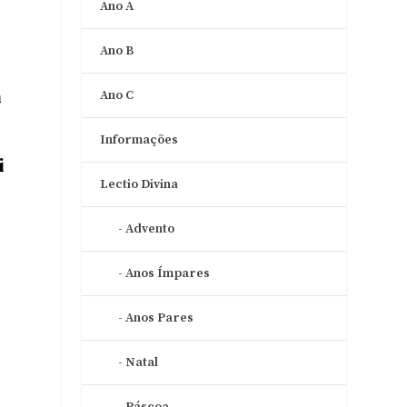
Ano A
Ano B
m
Ano C
Informações
i
Lectio Divina
Advento
a
Anos Ímpares
Anos Pares
Natal
Páscoa