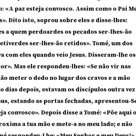
vo: «A paz esteja convosco. Assim como o Pai M
». Dito isto, soprou sobre eles e disse-lhes:
les a quem perdoardes os pecados ser-lhes-ão
etiverdes ser-lhes-ão retidos». Tomé, um dos
a com eles quando veio Jesus. Disseram-lhe os
or». Mas ele respondeu-lhes: «Se não vir nas
 não meter o dedo no lugar dos cravos e a mão
to dias depois, estavam os discípulos outra vez
sus, estando as portas fechadas, apresentou-S
eja convosco». Depois disse a Tomé: «Põe aqui 
roxima a tua mão e mete-a no meu lado; e não
omé respondeu-Lhe: «Meu Senhor e meu Deus!»