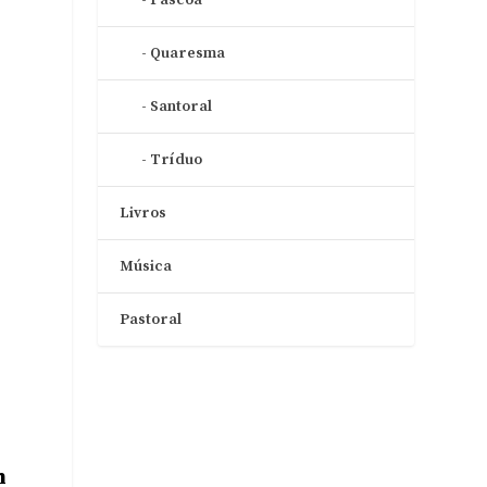
Quaresma
m
Santoral
Tríduo
Livros
Música
Pastoral
m