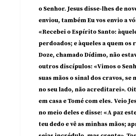
o Senhor. Jesus disse-lhes de no
enviou, também Eu vos envio a vós
«Recebei o Espírito Santo: àque
perdoados; e àqueles a quem os r
Doze, chamado Dídimo, não estav
outros discípulos: «Vimos o Senh
suas mãos o sinal dos cravos, se
no seu lado, não acreditarei». Oi
em casa e Tomé com eles. Veio Je
no meio deles e disse: «A paz est
teu dedo e vê as minhas mãos; ap
sejas incrédulo, mas crente». T